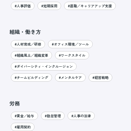
#人事評価
#短期採用
#退職／キャリアアップ支援
組織・働き方
#人材育成／研修
#オフィス環境／ツール
#組織風土／組織変革
#ワークスタイル
#ダイバーシティ・インクルージョン
#チームビルディング
#メンタルケア
#経営戦略
労務
#賃金／給与
#勤怠管理
#人事の法律
#雇用契約