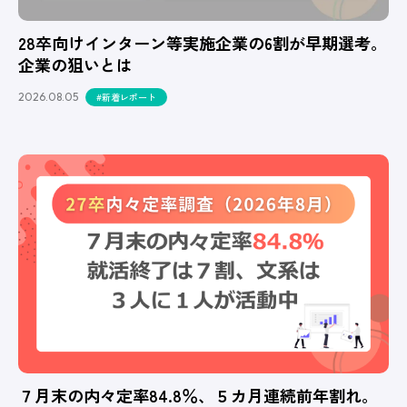
28卒向けインターン等実施企業の6割が早期選考。
企業の狙いとは
2026.08.05
#新着レポート
７月末の内々定率84.8％、５カ月連続前年割れ。