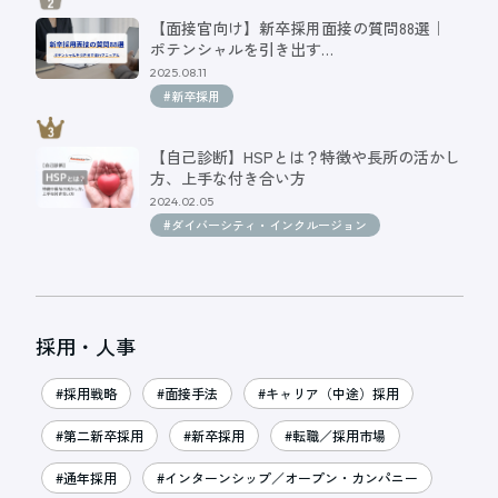
【面接官向け】新卒採用面接の質問88選｜
ポテンシャルを引き出す…
2025.08.11
#新卒採用
【自己診断】HSPとは？特徴や長所の活かし
方、上手な付き合い方
2024.02.05
#ダイバーシティ・インクルージョン
採用・人事
#採用戦略
#面接手法
#キャリア（中途）採用
#第二新卒採用
#新卒採用
#転職／採用市場
#通年採用
#インターンシップ／オープン・カンパニー