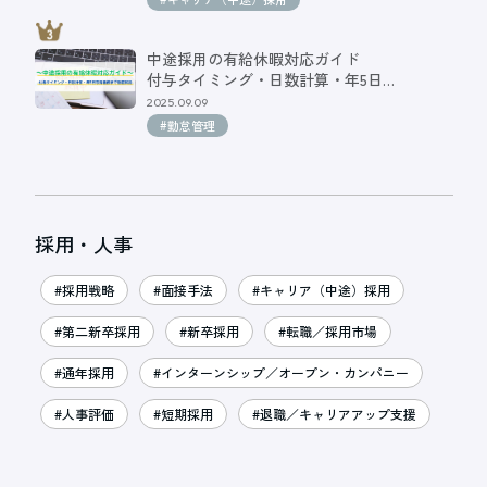
中途採用の有給休暇対応ガイド
付与タイミング・日数計算・年5日…
2025.09.09
#勤怠管理
採用・人事
#採用戦略
#面接手法
#キャリア（中途）採用
#第二新卒採用
#新卒採用
#転職／採用市場
#通年採用
#インターンシップ／オープン・カンパニー
#人事評価
#短期採用
#退職／キャリアアップ支援