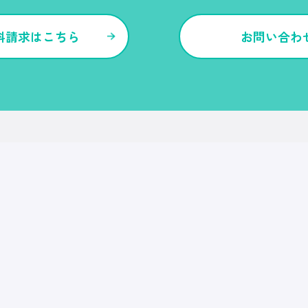
料請求はこちら
お問い合わ
各種サービス・特長
Ｒｅ就活
Ｒｅ就活エージェント
Ｒｅ就活ユース
Ｒｅ就活30
転職博
Ｒｅ就活キャンパス