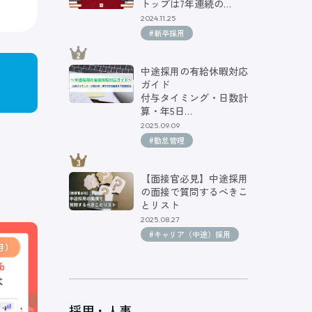
トップは7年連続の…
2024.11.25
#新卒採用
中途採用の有給休暇対応
ガイド
付与タイミング・日数計
算・年5日…
2025.09.09
#勤怠管理
【面接官必見】中途採用
の面接で質問するべきこ
とリスト
2025.08.27
#キャリア（中途）採用
採用・人事