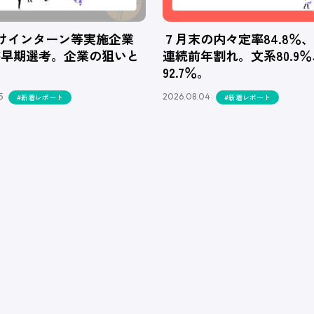
向けインターン等実施企業
７月末の内々定率84.8％
が早期選考。企業の狙いと
連続前年割れ。文系80.9
92.7％。
5
2026.08.04
#新着レポート
#新着レポート