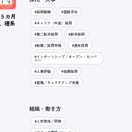
#採用戦略
#面接手法
、５カ月
％、理系
#キャリア（中途）採用
#第二新卒採用
#新卒採用
#転職／採用市場
#通年採用
#インターンシップ／オープン・カンパ
ニー
#人事評価
#短期採用
#退職／キャリアアップ支援
組織・働き方
#人材育成／研修