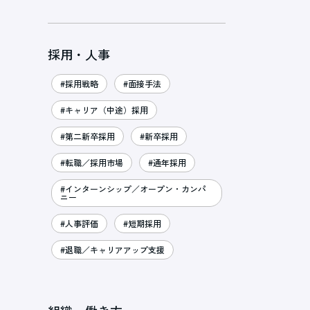
採用・人事
#採用戦略
#面接手法
#キャリア（中途）採用
#第二新卒採用
#新卒採用
#転職／採用市場
#通年採用
#インターンシップ／オープン・カンパ
ニー
#人事評価
#短期採用
#退職／キャリアアップ支援