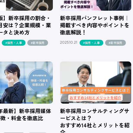
版】新卒採用の割合・
新卒採用パンフレット事例｜
目安は？企業規模・業
掲載すべき内容やポイントを
ータと決め方
徹底解説！
2025.10.21
#採用・人事
#新卒採用
#採用・人事
#新卒採用
26年最新】新卒採用媒体
新卒採用コンサルティングサ
特徴・料金を徹底比
ービスとは？
おすすめ14社とメリットを紹
介