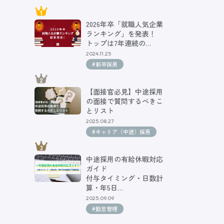
2026年卒「就職人気企業
ランキング」を発表！
トップは7年連続の…
2024.11.25
#新卒採用
【面接官必見】中途採用
の面接で質問するべきこ
とリスト
2025.08.27
#キャリア（中途）採用
中途採用の有給休暇対応
ガイド
付与タイミング・日数計
算・年5日…
2025.09.09
#勤怠管理