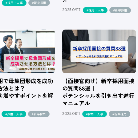
#採用・人事
#新卒採用
2025.09.17
#採用・人事
#新卒採用
用で母集団形成を成功
【面接官向け】新卒採用面接
方法とは？
の質問88選｜
を増やすポイントを解
ポテンシャルを引き出す進行
マニュアル
2025.08.11
#採用・人事
#新卒採用
#採用・人事
#新卒採用