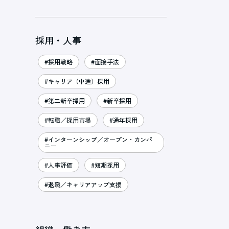
採用・人事
#採用戦略
#面接手法
#キャリア（中途）採用
#第二新卒採用
#新卒採用
#転職／採用市場
#通年採用
#インターンシップ／オープン・カンパ
ニー
#人事評価
#短期採用
#退職／キャリアアップ支援