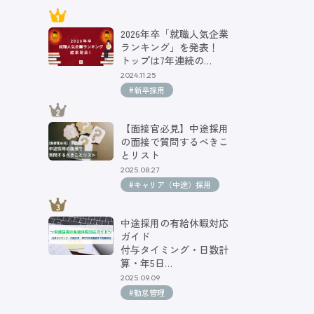
2026年卒「就職人気企業
ランキング」を発表！
トップは7年連続の…
2024.11.25
#新卒採用
【面接官必見】中途採用
の面接で質問するべきこ
とリスト
2025.08.27
#キャリア（中途）採用
中途採用の有給休暇対応
ガイド
付与タイミング・日数計
算・年5日…
2025.09.09
#勤怠管理