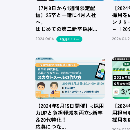
【7月8日から1週間限定配
【202
信】25卒と一緒に4月入社
採用を
へ。
ンリリ
はじめての第二新卒採用…
～［20
2024.06.14
2024.04.2
#採用セミナー
【2024年5月15日開催】<採用
【202
力UPと負担軽減を両立>新卒
用担当者
＆20代特化！
採用を
応募につな…
2024.02.1