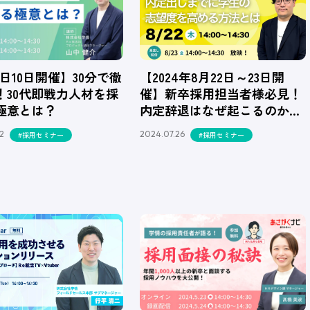
9日10日開催】30分で徹
【2024年8月22日～23日開
！30代即戦力人材を採
催】新卒採用担当者様必見！
極意とは？
内定辞退はなぜ起こるのか…
2
2024.07.26
#採用セミナー
#採用セミナー