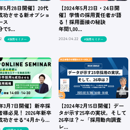
4年5月28日開催】20代
【2024年5月23日・24日開
成功させる新オプショ
催】学情の採用責任者が語
ース
る！採用面接の秘訣
分で5…
年間1,00…
2
2024.04.22
#採用セミナー
#採用セミナー
4年3月7日開催】新卒採
【2024年2月15日開催】デー
様必見！ 2026年新卒
タが示す25卒の実状。そして
成功させる“4月から…
26卒は？～「採用動向調査
レ…
9
#採用セミナー