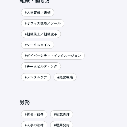
組織・働き方
#人材育成／研修
#オフィス環境／ツール
#組織風土／組織変革
#ワークスタイル
#ダイバーシティ・インクルージョン
#チームビルディング
#メンタルケア
#経営戦略
労務
#賃金／給与
#勤怠管理
#人事の法律
#雇用契約