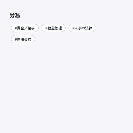
労務
#賃金／給与
#勤怠管理
#人事の法律
#雇用契約