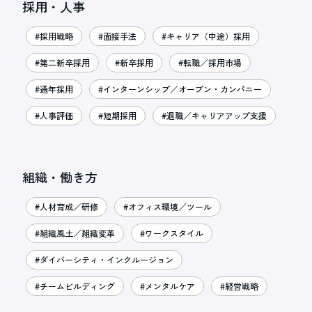
採用・人事
#採用戦略
#面接手法
#キャリア（中途）採用
#第二新卒採用
#新卒採用
#転職／採用市場
#通年採用
#インターンシップ／オープン・カンパニー
#人事評価
#短期採用
#退職／キャリアアップ支援
組織・働き方
#人材育成／研修
#オフィス環境／ツール
#組織風土／組織変革
#ワークスタイル
#ダイバーシティ・インクルージョン
#チームビルディング
#メンタルケア
#経営戦略