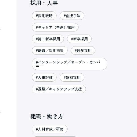
採用・人事
#採用戦略
#面接手法
#キャリア（中途）採用
#第二新卒採用
#新卒採用
#転職／採用市場
#通年採用
#インターンシップ／オープン・カンパ
ニー
#人事評価
#短期採用
#退職／キャリアアップ支援
組織・働き方
#人材育成／研修