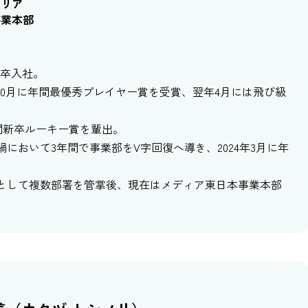
ャリア
事業本部
新卒入社。
年10月に年間最優秀プレイヤー賞を受賞、翌年4月には飛び級
間新卒ルーキー賞を輩出。
ナ禍において3年間で事業部をV字回復へ導き、2024年3月に年
長として複数部署を管掌後、現在はメディア東日本事業本部
。