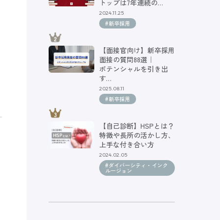
トップは7年連続の…
2024.11.25
#新卒採用
【面接官向け】新卒採用
面接の質問88選｜
ポテンシャルを引き出
す…
2025.08.11
#新卒採用
【自己診断】HSPとは？
特徴や長所の活かし方、
上手な付き合い方
2024.02.05
#ダイバーシティ・インク
ルージョン