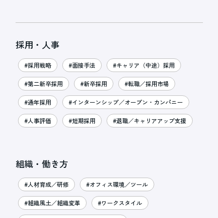
採用・人事
#採用戦略
#面接手法
#キャリア（中途）採用
#第二新卒採用
#新卒採用
#転職／採用市場
#通年採用
#インターンシップ／オープン・カンパニー
#人事評価
#短期採用
#退職／キャリアアップ支援
組織・働き方
#人材育成／研修
#オフィス環境／ツール
#組織風土／組織変革
#ワークスタイル