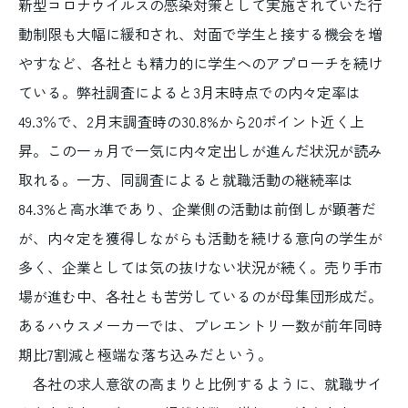
新型コロナウイルスの感染対策として実施されていた行
動制限も大幅に緩和され、対面で学生と接する機会を増
やすなど、各社とも精力的に学生へのアプローチを続け
ている。弊社調査によると3月末時点での内々定率は
49.3％で、2月末調査時の30.8%から20ポイント近く上
昇。この一ヵ月で一気に内々定出しが進んだ状況が読み
取れる。一方、同調査によると就職活動の継続率は
84.3%と高水準であり、企業側の活動は前倒しが顕著だ
が、内々定を獲得しながらも活動を続ける意向の学生が
多く、企業としては気の抜けない状況が続く。売り手市
場が進む中、各社とも苦労しているのが母集団形成だ。
あるハウスメーカーでは、プレエントリー数が前年同時
期比7割減と極端な落ち込みだという。
各社の求人意欲の高まりと比例するように、就職サイ