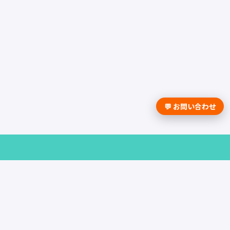
💬 お問い合わせ
採用課題の解決は学情までお問合せく
ださい。