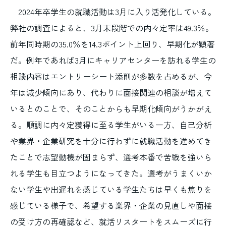
2024年卒学生の就職活動は3月に入り活発化している。
弊社の調査によると、3月末段階での内々定率は49.3％。
前年同時期の35.0％を14.3ポイント上回り、早期化が顕著
だ。例年であれば3月にキャリアセンターを訪れる学生の
相談内容はエントリーシート添削が多数を占めるが、今
年は減少傾向にあり、代わりに面接関連の相談が増えて
いるとのことで、そのことからも早期化傾向がうかがえ
る。順調に内々定獲得に至る学生がいる一方、自己分析
や業界・企業研究を十分に行わずに就職活動を進めてき
たことで志望動機が固まらず、選考本番で苦戦を強いら
れる学生も目立つようになってきた。選考がうまくいか
ない学生や出遅れを感じている学生たちは早くも焦りを
感じている様子で、希望する業界・企業の見直しや面接
の受け方の再確認など、就活リスタートをスムーズに行