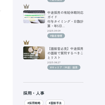
中途採用の有給休暇対応
ガイド
付与タイミング・日数計
算・年5日…
2025.09.09
#勤怠管理
【面接官必見】中途採用
の面接で質問するべきこ
とリスト
2025.08.27
#キャリア（中途）採用
採用・人事
#採用戦略
#面接手法