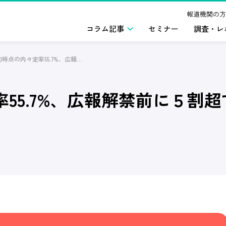
報道機関の方
コラム記事
セミナー
調査・レ
２月下旬時点の内々定率55.7%、広報解禁前に５割超す
55.7%、広報解禁前に５割超