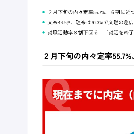
２月下旬の内々定率55.7%、６割に
文系48.5%、理系は70.3%で文理の差
就職活動率８割下回る 「就活を終了」
２月下旬の内々定率55.