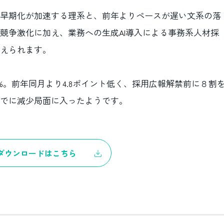
早期化が加速する理系と、前年よりペースが遅い文系の落
競争激化に加え、業務への生成
導入による事務系人材採
AI
えられます。
。前年同月より
ポイント低く、採用広報解禁前に８割
%
4.8
でに減少局面に入ったようです。
ダウンロードはこちら