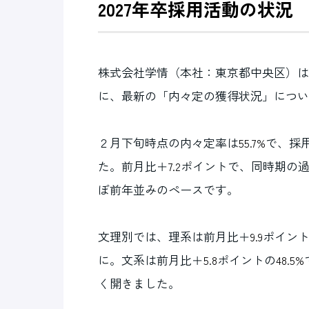
2027年卒採用活動の状況
株式会社学情（本社：東京都中央区）は
に、最新の「内々定の獲得状況」につい
２月下旬時点の内々定率は
で、採
55.7%
た。前月比＋
ポイントで、同時期の
7.2
ぼ前年並みのペースです。
文理別では、理系は前月比＋
ポイン
9.9
に。文系は前月比＋
ポイントの
5.8
48.5%
く開きました。