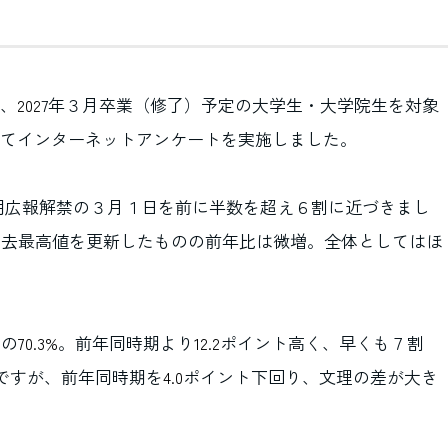
、
7年３月卒業（修了）予定の大学生・大学院生を対象
202
てインターネットアンケートを実施しました。
用広報解禁の３月１日を前に半数を超え６割に近づきまし
過去最高値を更新したものの前年比は微増。全体としてはほ
トの
。前年同時期より
ポイント高く、早くも７割
70.3%
12.2
ですが、前年同時期を
ポイント下回り、文理の差が大き
4.0