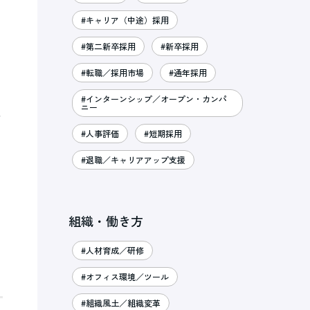
#キャリア（中途）採用
#第二新卒採用
#新卒採用
#転職／採用市場
#通年採用
#インターンシップ／オープン・カンパ
ニー
を
#人事評価
#短期採用
#退職／キャリアアップ支援
組織・働き方
#人材育成／研修
#オフィス環境／ツール
#組織風土／組織変革