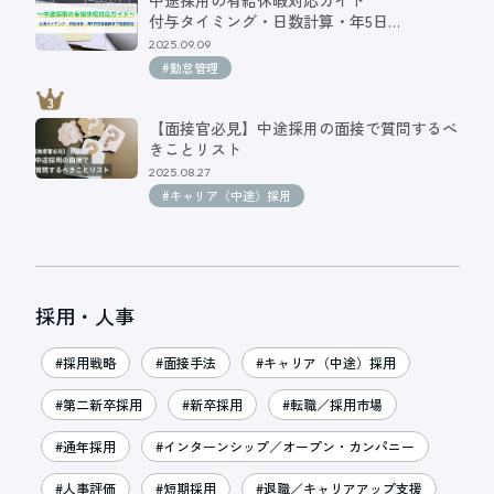
付与タイミング・日数計算・年5日…
2025.09.09
#勤怠管理
【面接官必見】中途採用の面接で質問するべ
きことリスト
2025.08.27
#キャリア（中途）採用
採用・人事
#採用戦略
#面接手法
#キャリア（中途）採用
#第二新卒採用
#新卒採用
#転職／採用市場
#通年採用
#インターンシップ／オープン・カンパニー
#人事評価
#短期採用
#退職／キャリアアップ支援