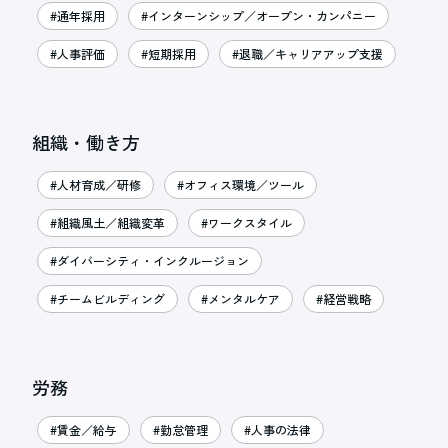
#通年採用
#インターンシップ／オープン・カンパニー
#人事評価
#短期採用
#退職／キャリアアップ支援
組織・働き方
#人材育成／研修
#オフィス環境／ツール
#組織風土／組織変革
#ワークスタイル
#ダイバーシティ・インクルージョン
#チームビルディング
#メンタルケア
#経営戦略
労務
#賃金／給与
#勤怠管理
#人事の法律