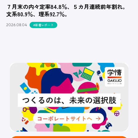
７月末の内々定率84.8％、５カ月連続前年割れ。
文系80.9％、理系92.7％。
2026.08.04
#新着レポート