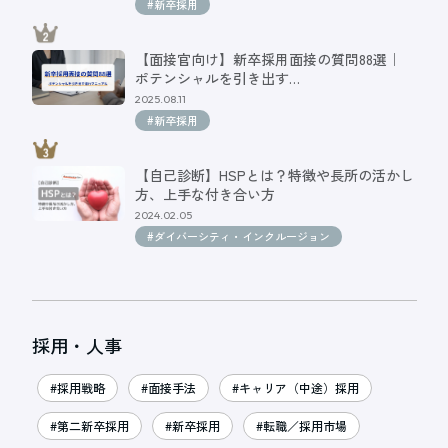
#新卒採用
【面接官向け】新卒採用面接の質問88選｜
ポテンシャルを引き出す…
2025.08.11
#新卒採用
【自己診断】HSPとは？特徴や長所の活かし
方、上手な付き合い方
2024.02.05
#ダイバーシティ・インクルージョン
採用・人事
#採用戦略
#面接手法
#キャリア（中途）採用
#第二新卒採用
#新卒採用
#転職／採用市場