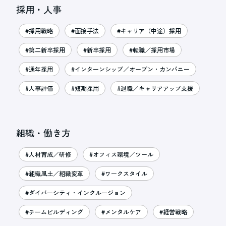
採用・人事
#採用戦略
#面接手法
#キャリア（中途）採用
#第二新卒採用
#新卒採用
#転職／採用市場
#通年採用
#インターンシップ／オープン・カンパニー
#人事評価
#短期採用
#退職／キャリアアップ支援
組織・働き方
#人材育成／研修
#オフィス環境／ツール
#組織風土／組織変革
#ワークスタイル
#ダイバーシティ・インクルージョン
#チームビルディング
#メンタルケア
#経営戦略