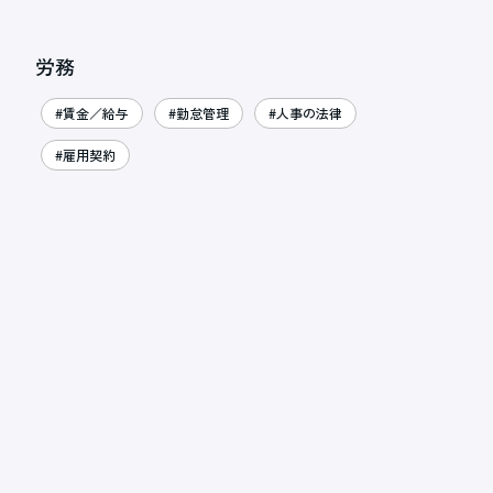
労務
#賃金／給与
#勤怠管理
#人事の法律
#雇用契約