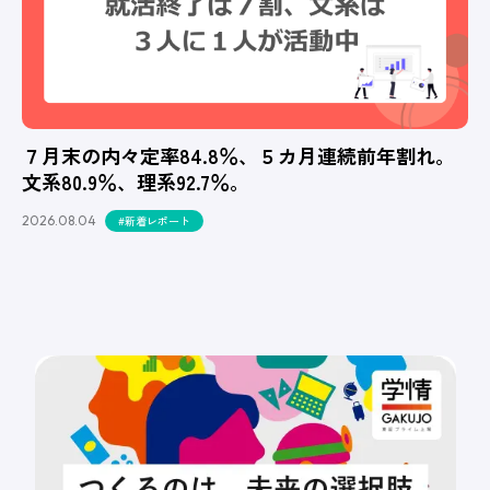
７月末の内々定率84.8％、５カ月連続前年割れ。
文系80.9％、理系92.7％。
2026.08.04
#新着レポート