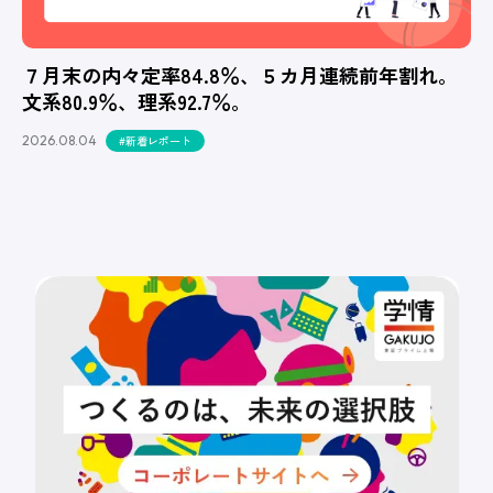
７月末の内々定率84.8％、５カ月連続前年割れ。
文系80.9％、理系92.7％。
2026.08.04
#新着レポート