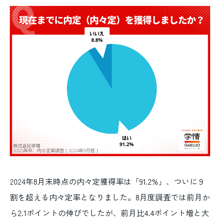
2024年
8
月末時点の内々定獲得率は「
91.2%
」、ついに９
割を超える内々定率となりました。
8
月度調査では前月か
ら
2.1
ポイントの伸びでしたが、前月比
4.4
ポイント増と大