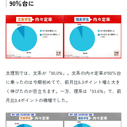
90％台に
文理別では、文系が「
90.0%
」。文系の内々定率が
90
％台
に乗ったのは今期初めてで、前月比
6.3
ポイント増と大き
く伸びたのが目立ちます。一方、理系は「
93.6%
」で、前
月比
0.4
ポイントの微増でした。