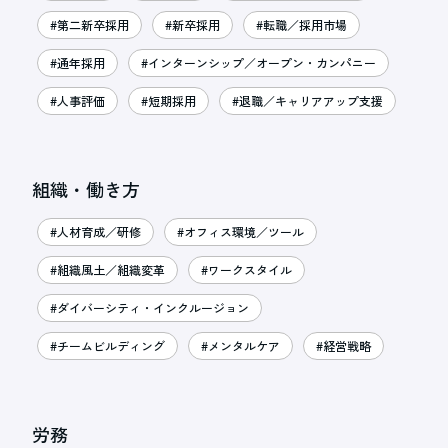
#第二新卒採用
#新卒採用
#転職／採用市場
#通年採用
#インターンシップ／オープン・カンパニー
#人事評価
#短期採用
#退職／キャリアアップ支援
組織・働き方
#人材育成／研修
#オフィス環境／ツール
#組織風土／組織変革
#ワークスタイル
#ダイバーシティ・インクルージョン
#チームビルディング
#メンタルケア
#経営戦略
労務