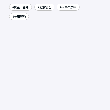
#賃金／給与
#勤怠管理
#人事の法律
#雇用契約