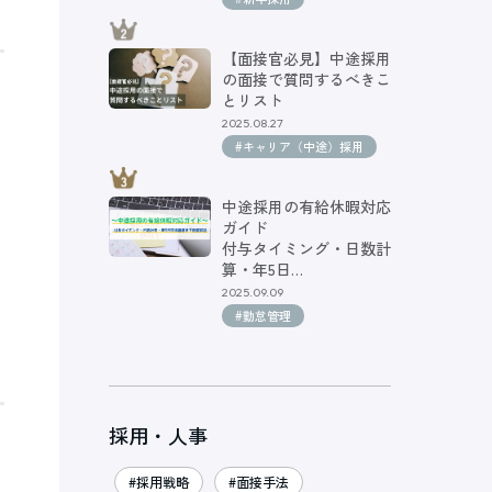
【面接官必見】中途採用
の面接で質問するべきこ
とリスト
2025.08.27
#キャリア（中途）採用
中途採用の有給休暇対応
ガイド
付与タイミング・日数計
算・年5日…
2025.09.09
#勤怠管理
採用・人事
#採用戦略
#面接手法