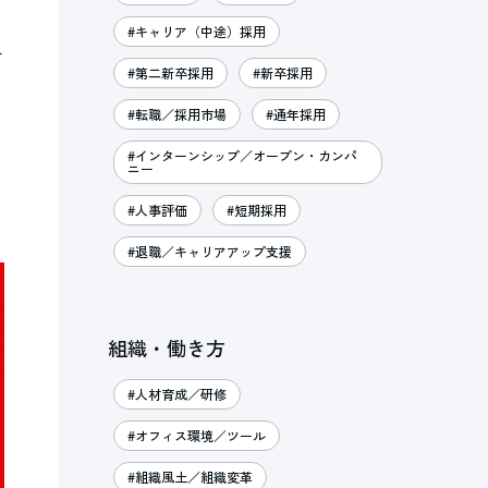
#キャリア（中途）採用
ニ
#第二新卒採用
#新卒採用
#転職／採用市場
#通年採用
#インターンシップ／オープン・カンパ
ニー
#人事評価
#短期採用
#退職／キャリアアップ支援
組織・働き方
#人材育成／研修
#オフィス環境／ツール
#組織風土／組織変革