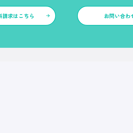
料請求はこちら
お問い合わ
各種サービス・特長
Ｒｅ就活
Ｒｅ就活エージェント
Ｒｅ就活ユース
Ｒｅ就活30
転職博
Ｒｅ就活キャンパス