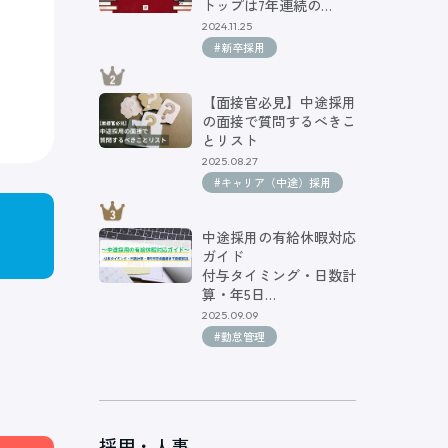
トップは7年連続の…
2024.11.25
#新卒採用
【面接官必見】中途採用
の面接で質問するべきこ
とリスト
2025.08.27
#キャリア（中途）採用
中途採用の有給休暇対応
ガイド
付与タイミング・日数計
算・年5日…
2025.09.09
#勤怠管理
採用・人事