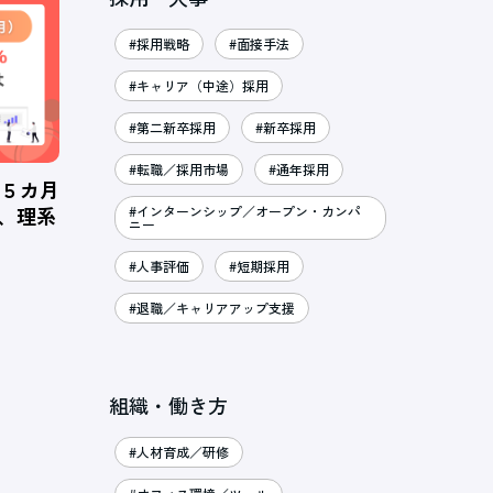
#採用戦略
#面接手法
#キャリア（中途）採用
#第二新卒採用
#新卒採用
#転職／採用市場
#通年採用
、５カ月
％、理系
#インターンシップ／オープン・カンパ
ニー
#人事評価
#短期採用
#退職／キャリアアップ支援
組織・働き方
#人材育成／研修