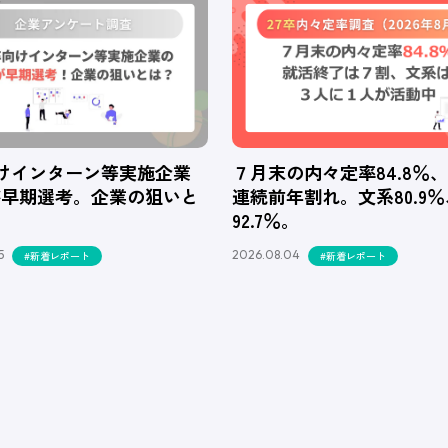
向けインターン等実施企業
７月末の内々定率84.8％
が早期選考。企業の狙いと
連続前年割れ。文系80.9
92.7％。
5
2026.08.04
#新着レポート
#新着レポート