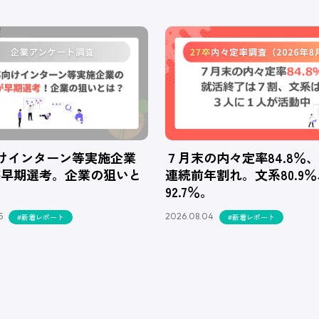
向けインターン等実施企業
７月末の内々定率84.8％
が早期選考。企業の狙いと
連続前年割れ。文系80.9
92.7％。
5
2026.08.04
#新着レポート
#新着レポート