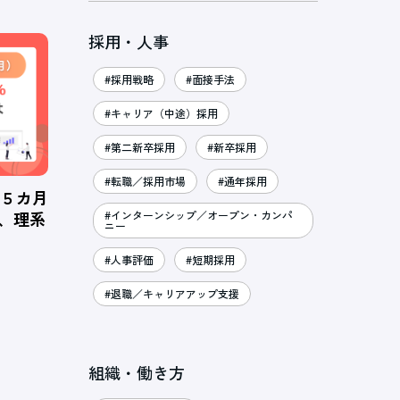
採用・人事
#採用戦略
#面接手法
#キャリア（中途）採用
#第二新卒採用
#新卒採用
#転職／採用市場
#通年採用
、５カ月
％、理系
#インターンシップ／オープン・カンパ
ニー
#人事評価
#短期採用
#退職／キャリアアップ支援
組織・働き方