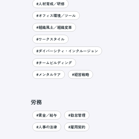
#人材育成／研修
#オフィス環境／ツール
#組織風土／組織変革
#ワークスタイル
#ダイバーシティ・インクルージョン
#チームビルディング
#メンタルケア
#経営戦略
労務
#賃金／給与
#勤怠管理
#人事の法律
#雇用契約