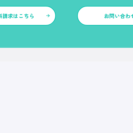
料請求はこちら
お問い合わ
各種サービス・特長
Ｒｅ就活
Ｒｅ就活エージェント
Ｒｅ就活ユース
Ｒｅ就活30
転職博
Ｒｅ就活キャンパス