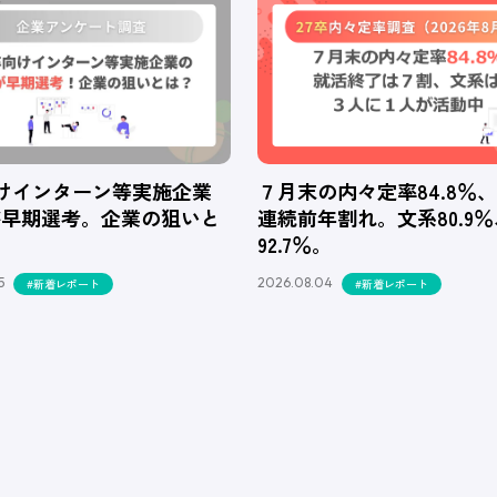
向けインターン等実施企業
７月末の内々定率84.8％
が早期選考。企業の狙いと
連続前年割れ。文系80.9
92.7％。
5
2026.08.04
#新着レポート
#新着レポート