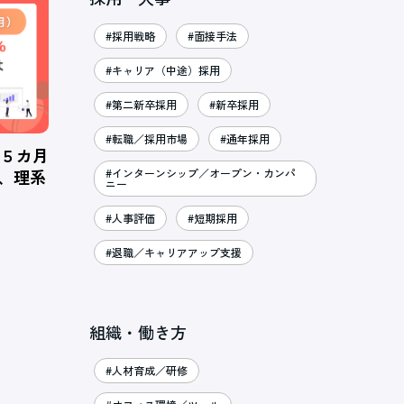
#採用戦略
#面接手法
#キャリア（中途）採用
#第二新卒採用
#新卒採用
#転職／採用市場
#通年採用
、５カ月
％、理系
#インターンシップ／オープン・カンパ
ニー
#人事評価
#短期採用
#退職／キャリアアップ支援
組織・働き方
#人材育成／研修