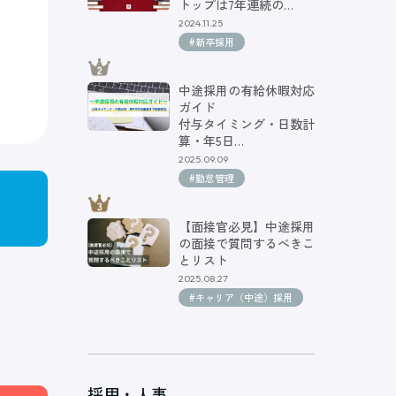
トップは7年連続の…
2024.11.25
#新卒採用
中途採用の有給休暇対応
ガイド
付与タイミング・日数計
算・年5日…
2025.09.09
#勤怠管理
【面接官必見】中途採用
の面接で質問するべきこ
とリスト
2025.08.27
#キャリア（中途）採用
採用・人事