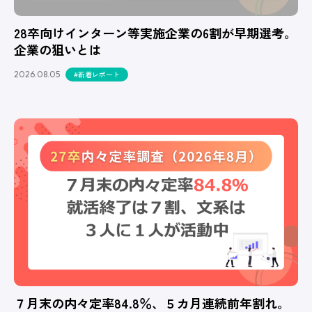
28卒向けインターン等実施企業の6割が早期選考。
企業の狙いとは
2026.08.05
#新着レポート
７月末の内々定率84.8％、５カ月連続前年割れ。