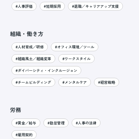
#人事評価
#短期採用
#退職／キャリアアップ支援
組織・働き方
#人材育成／研修
#オフィス環境／ツール
#組織風土／組織変革
#ワークスタイル
#ダイバーシティ・インクルージョン
#チームビルディング
#メンタルケア
#経営戦略
労務
#賃金／給与
#勤怠管理
#人事の法律
#雇用契約