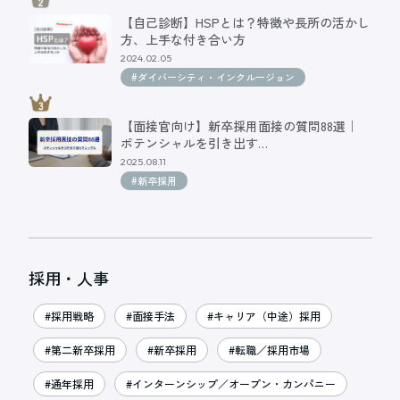
【自己診断】HSPとは？特徴や長所の活かし
方、上手な付き合い方
2024.02.05
#ダイバーシティ・インクルージョン
【面接官向け】新卒採用面接の質問88選｜
ポテンシャルを引き出す…
2025.08.11
#新卒採用
採用・人事
#採用戦略
#面接手法
#キャリア（中途）採用
#第二新卒採用
#新卒採用
#転職／採用市場
#通年採用
#インターンシップ／オープン・カンパニー