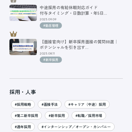
中途採用の有給休暇対応ガイド
付与タイミング・日数計算・年5日…
2025.09.09
#勤怠管理
【面接官向け】新卒採用面接の質問88選｜
ポテンシャルを引き出す…
2025.08.11
#新卒採用
採用・人事
#採用戦略
#面接手法
#キャリア（中途）採用
#第二新卒採用
#新卒採用
#転職／採用市場
#通年採用
#インターンシップ／オープン・カンパニー