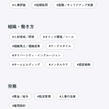
#人事評価
#短期採用
#退職／キャリアアップ支援
組織・働き方
#人材育成／研修
#オフィス環境／ツール
#組織風土／組織変革
#ワークスタイル
#ダイバーシティ・インクルージョン
#チームビルディング
#メンタルケア
#経営戦略
労務
#賃金／給与
#勤怠管理
#人事の法律
#雇用契約