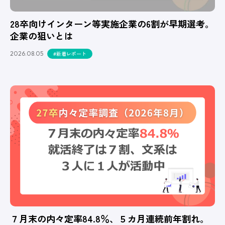
28卒向けインターン等実施企業の6割が早期選考。
企業の狙いとは
2026.08.05
#新着レポート
７月末の内々定率84.8％、５カ月連続前年割れ。