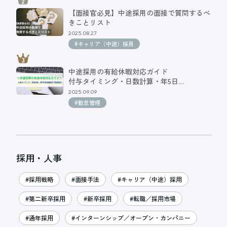
【面接官必見】中途採用の面接で質問するべ
きことリスト
2025.08.27
#キャリア（中途）採用
中途採用の有給休暇対応ガイド
付与タイミング・日数計算・年5日…
2025.09.09
#勤怠管理
採用・人事
#採用戦略
#面接手法
#キャリア（中途）採用
#第二新卒採用
#新卒採用
#転職／採用市場
#通年採用
#インターンシップ／オープン・カンパニー