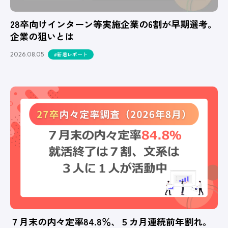
28卒向けインターン等実施企業の6割が早期選考。
企業の狙いとは
2026.08.05
#新着レポート
７月末の内々定率84.8％、５カ月連続前年割れ。