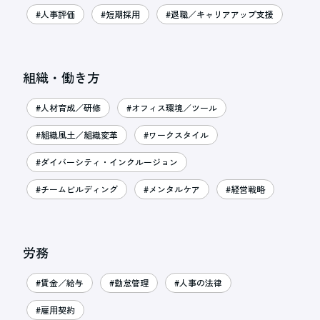
#人事評価
#短期採用
#退職／キャリアアップ支援
組織・働き方
#人材育成／研修
#オフィス環境／ツール
#組織風土／組織変革
#ワークスタイル
#ダイバーシティ・インクルージョン
#チームビルディング
#メンタルケア
#経営戦略
労務
#賃金／給与
#勤怠管理
#人事の法律
#雇用契約