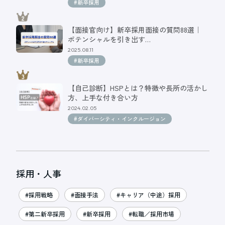
#新卒採用
【面接官向け】新卒採用面接の質問88選｜
ポテンシャルを引き出す…
2025.08.11
#新卒採用
【自己診断】HSPとは？特徴や長所の活かし
方、上手な付き合い方
2024.02.05
#ダイバーシティ・インクルージョン
採用・人事
#採用戦略
#面接手法
#キャリア（中途）採用
#第二新卒採用
#新卒採用
#転職／採用市場