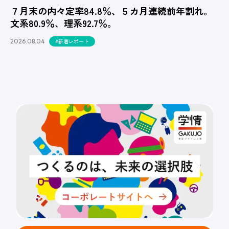
７月末の内々定率84.8％、５カ月連続前年割れ。
文系80.9％、理系92.7％。
2026.08.04
#新着レポート