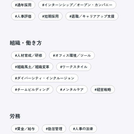
#通年採用
#インターンシップ／オープン・カンパニー
#人事評価
#短期採用
#退職／キャリアアップ支援
組織・働き方
#人材育成／研修
#オフィス環境／ツール
#組織風土／組織変革
#ワークスタイル
#ダイバーシティ・インクルージョン
#チームビルディング
#メンタルケア
#経営戦略
労務
#賃金／給与
#勤怠管理
#人事の法律