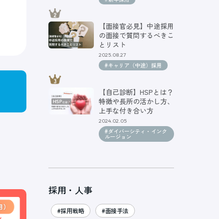
【面接官必見】中途採用
の面接で質問するべきこ
とリスト
2025.08.27
#キャリア（中途）採用
【自己診断】HSPとは？
特徴や長所の活かし方、
上手な付き合い方
2024.02.05
#ダイバーシティ・インク
ルージョン
採用・人事
#採用戦略
#面接手法