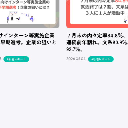
向けインターン等実施企業
７月末の内々定率84.8％
が早期選考。企業の狙いと
連続前年割れ。文系80.9
92.7％。
5
2026.08.04
#新着レポート
#新着レポート