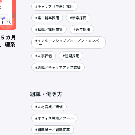
#キャリア（中途）採用
#第二新卒採用
#新卒採用
#転職／採用市場
#通年採用
、５カ月
#インターンシップ／オープン・カンパ
％、理系
ニー
#人事評価
#短期採用
#退職／キャリアアップ支援
組織・働き方
#人材育成／研修
#オフィス環境／ツール
#組織風土／組織変革