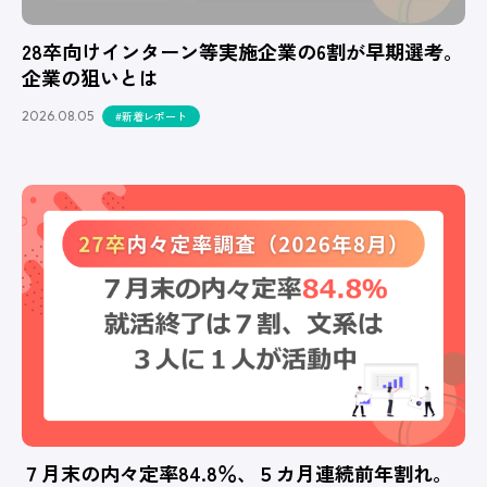
28卒向けインターン等実施企業の6割が早期選考。
企業の狙いとは
2026.08.05
#新着レポート
７月末の内々定率84.8％、５カ月連続前年割れ。