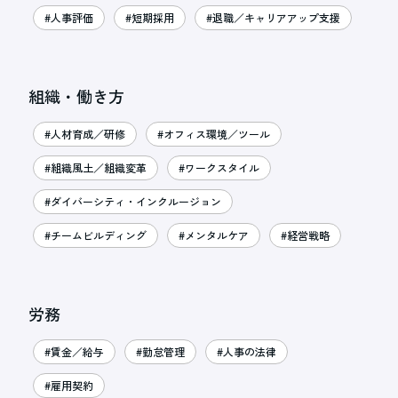
#人事評価
#短期採用
#退職／キャリアアップ支援
組織・働き方
#人材育成／研修
#オフィス環境／ツール
#組織風土／組織変革
#ワークスタイル
#ダイバーシティ・インクルージョン
#チームビルディング
#メンタルケア
#経営戦略
労務
#賃金／給与
#勤怠管理
#人事の法律
#雇用契約