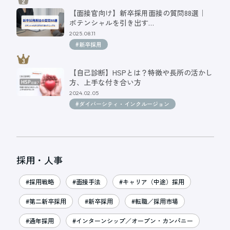
【面接官向け】新卒採用面接の質問88選｜
ポテンシャルを引き出す…
2025.08.11
#新卒採用
【自己診断】HSPとは？特徴や長所の活かし
方、上手な付き合い方
2024.02.05
#ダイバーシティ・インクルージョン
採用・人事
#採用戦略
#面接手法
#キャリア（中途）採用
#第二新卒採用
#新卒採用
#転職／採用市場
#通年採用
#インターンシップ／オープン・カンパニー