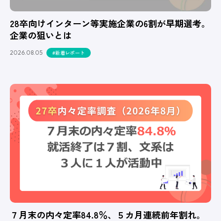
28卒向けインターン等実施企業の6割が早期選考。
企業の狙いとは
2026.08.05
#新着レポート
７月末の内々定率84.8％、５カ月連続前年割れ。