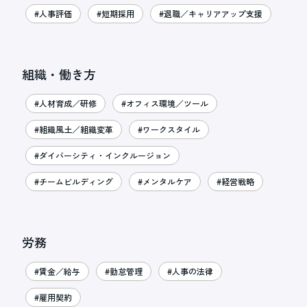
#人事評価
#短期採用
#退職／キャリアアップ支援
組織・働き方
#人材育成／研修
#オフィス環境／ツール
#組織風土／組織変革
#ワークスタイル
#ダイバーシティ・インクルージョン
#チームビルディング
#メンタルケア
#経営戦略
労務
#賃金／給与
#勤怠管理
#人事の法律
#雇用契約