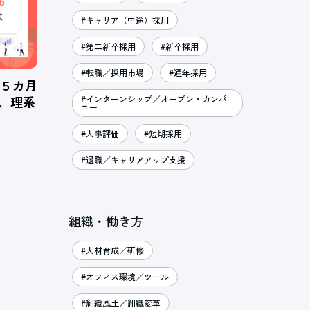
#キャリア（中途）採用
#第二新卒採用
#新卒採用
#転職／採用市場
#通年採用
、５カ月
％、理系
#インターンシップ／オープン・カンパ
ニー
#人事評価
#短期採用
#退職／キャリアアップ支援
組織・働き方
#人材育成／研修
#オフィス環境／ツール
#組織風土／組織変革