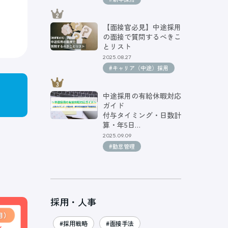
【面接官必見】中途採用
の面接で質問するべきこ
とリスト
2025.08.27
#キャリア（中途）採用
中途採用の有給休暇対応
ガイド
付与タイミング・日数計
算・年5日…
2025.09.09
#勤怠管理
採用・人事
#採用戦略
#面接手法