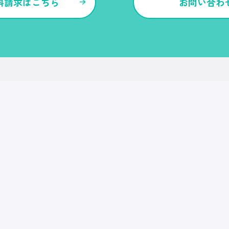
料請求はこちら
お問い合わ
各種サービス・特長
Ｒｅ就活
Ｒｅ就活エージェント
Ｒｅ就活ユース
Ｒｅ就活30
転職博
Ｒｅ就活キャンパス
CDF・SBF
就職博