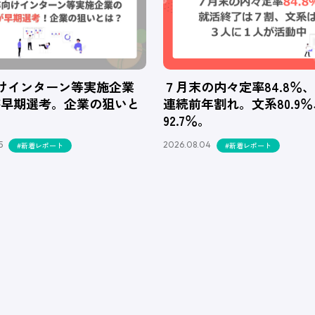
向けインターン等実施企業
７月末の内々定率84.8％
が早期選考。企業の狙いと
連続前年割れ。文系80.9
92.7％。
5
2026.08.04
#新着レポート
#新着レポート