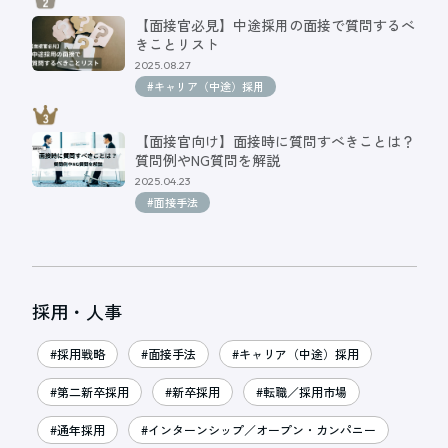
【面接官必見】中途採用の面接で質問するべ
きことリスト
2025.08.27
#キャリア（中途）採用
【面接官向け】面接時に質問すべきことは？
質問例やNG質問を解説
2025.04.23
#面接手法
採用・人事
#採用戦略
#面接手法
#キャリア（中途）採用
#第二新卒採用
#新卒採用
#転職／採用市場
#通年採用
#インターンシップ／オープン・カンパニー