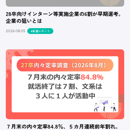
28卒向けインターン等実施企業の6割が早期選考。
企業の狙いとは
2026.08.05
#新着レポート
７月末の内々定率84.8％、５カ月連続前年割れ。