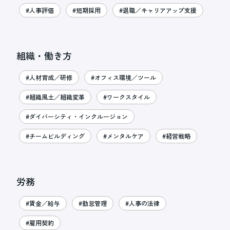
#人事評価
#短期採用
#退職／キャリアアップ支援
組織・働き方
#人材育成／研修
#オフィス環境／ツール
#組織風土／組織変革
#ワークスタイル
#ダイバーシティ・インクルージョン
#チームビルディング
#メンタルケア
#経営戦略
労務
#賃金／給与
#勤怠管理
#人事の法律
#雇用契約