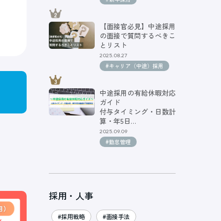
【面接官必見】中途採用
の面接で質問するべきこ
とリスト
2025.08.27
#キャリア（中途）採用
中途採用の有給休暇対応
ガイド
付与タイミング・日数計
算・年5日…
2025.09.09
#勤怠管理
採用・人事
#採用戦略
#面接手法