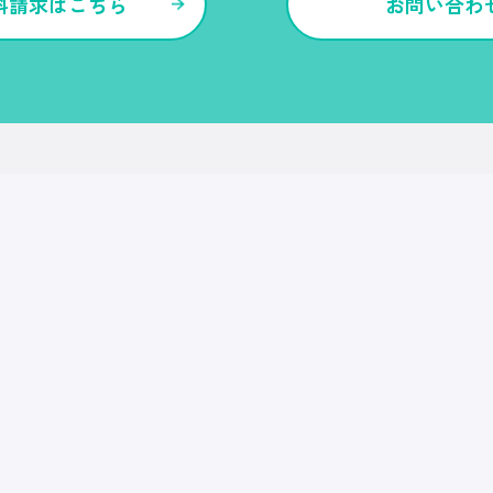
料請求はこちら
お問い合わ
各種サービス・特長
Ｒｅ就活
Ｒｅ就活エージェント
Ｒｅ就活ユース
Ｒｅ就活30
転職博
Ｒｅ就活キャンパス
CDF・SBF
就職博