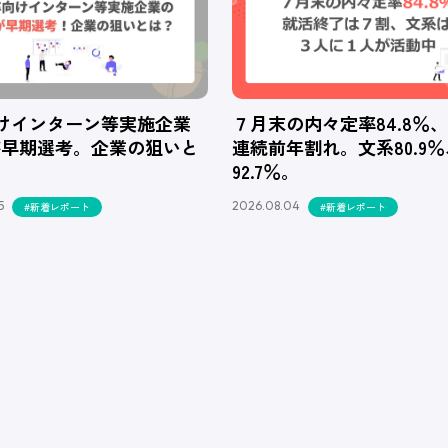
向けインターン等実施企業
７月末の内々定率84.8％
が早期選考。企業の狙いと
連続前年割れ。文系80.9
92.7％。
5
2026.08.04
#新着レポート
#新着レポート