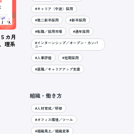
#キャリア（中途）採用
#第二新卒採用
#新卒採用
#転職／採用市場
#通年採用
、５カ月
％、理系
#インターンシップ／オープン・カンパ
ニー
#人事評価
#短期採用
#退職／キャリアアップ支援
組織・働き方
#人材育成／研修
#オフィス環境／ツール
#組織風土／組織変革