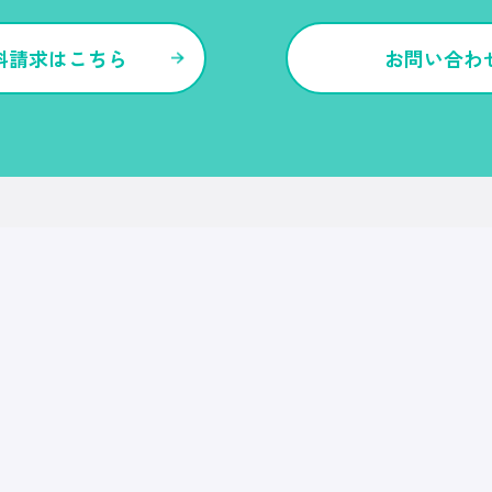
料請求はこちら
お問い合わ
各種サービス・特長
Ｒｅ就活
Ｒｅ就活エージェント
Ｒｅ就活ユース
Ｒｅ就活30
転職博
Ｒｅ就活キャンパス