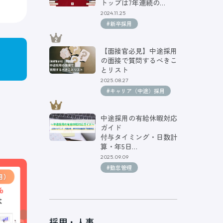
トップは7年連続の…
2024.11.25
#新卒採用
【面接官必見】中途採用
の面接で質問するべきこ
とリスト
2025.08.27
#キャリア（中途）採用
中途採用の有給休暇対応
ガイド
付与タイミング・日数計
算・年5日…
2025.09.09
#勤怠管理
採用・人事