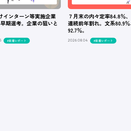
向けインターン等実施企業
７月末の内々定率84.8％
が早期選考。企業の狙いと
連続前年割れ。文系80.9
92.7％。
5
2026.08.04
#新着レポート
#新着レポート