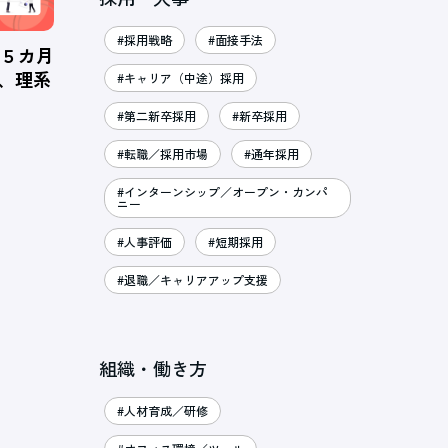
#採用戦略
#面接手法
、５カ月
％、理系
#キャリア（中途）採用
#第二新卒採用
#新卒採用
#転職／採用市場
#通年採用
#インターンシップ／オープン・カンパ
ニー
#人事評価
#短期採用
#退職／キャリアアップ支援
組織・働き方
#人材育成／研修