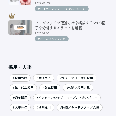
2024.02.05
#ダイバーシティ・インクルージョン
ビッグファイブ理論とは？構成する5つの因
子や分析するメリットを解説
2023.09.05
#チームビルディング
採用・人事
#採用戦略
#面接手法
#キャリア（中途）採用
#第二新卒採用
#新卒採用
#転職／採用市場
#通年採用
#インターンシップ／オープン・カンパニー
#人事評価
#短期採用
#退職／キャリアアップ支援