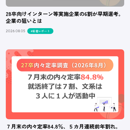
28卒向けインターン等実施企業の6割が早期選考。
企業の狙いとは
2026.08.05
#新着レポート
７月末の内々定率84.8％、５カ月連続前年割れ。