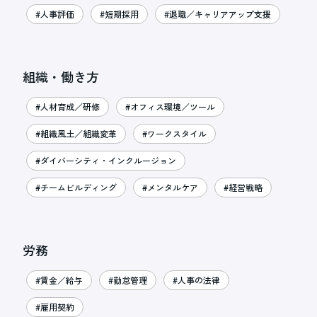
#人事評価
#短期採用
#退職／キャリアアップ支援
組織・働き方
#人材育成／研修
#オフィス環境／ツール
#組織風土／組織変革
#ワークスタイル
#ダイバーシティ・インクルージョン
#チームビルディング
#メンタルケア
#経営戦略
労務
#賃金／給与
#勤怠管理
#人事の法律
#雇用契約