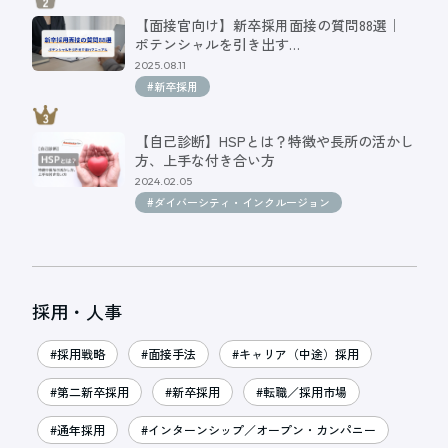
【面接官向け】新卒採用面接の質問88選｜
ポテンシャルを引き出す…
2025.08.11
#新卒採用
【自己診断】HSPとは？特徴や長所の活かし
方、上手な付き合い方
2024.02.05
#ダイバーシティ・インクルージョン
採用・人事
#採用戦略
#面接手法
#キャリア（中途）採用
#第二新卒採用
#新卒採用
#転職／採用市場
#通年採用
#インターンシップ／オープン・カンパニー