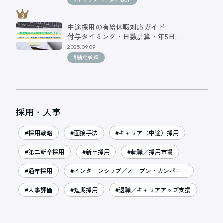
中途採用の有給休暇対応ガイド
付与タイミング・日数計算・年5日…
2025.09.09
#勤怠管理
採用・人事
#採用戦略
#面接手法
#キャリア（中途）採用
#第二新卒採用
#新卒採用
#転職／採用市場
#通年採用
#インターンシップ／オープン・カンパニー
#人事評価
#短期採用
#退職／キャリアアップ支援