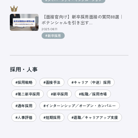
【面接官向け】新卒採用面接の質問88選｜
ポテンシャルを引き出す…
2025.08.11
#新卒採用
採用・人事
#採用戦略
#面接手法
#キャリア（中途）採用
#第二新卒採用
#新卒採用
#転職／採用市場
#通年採用
#インターンシップ／オープン・カンパニー
#人事評価
#短期採用
#退職／キャリアアップ支援