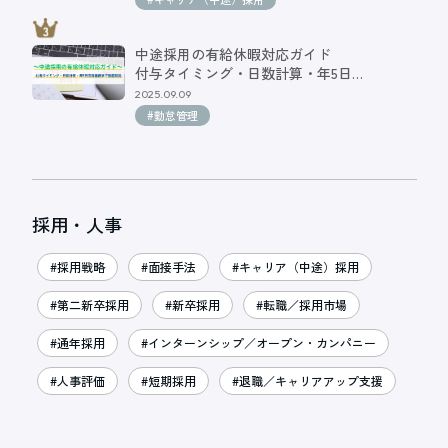
中途採用の有給休暇対応ガイド
付与タイミング・日数計算・年5日…
2025.09.09
#勤怠管理
採用・人事
#採用戦略
#面接手法
#キャリア（中途）採用
#第二新卒採用
#新卒採用
#転職／採用市場
#通年採用
#インターンシップ／オープン・カンパニー
#人事評価
#短期採用
#退職／キャリアアップ支援