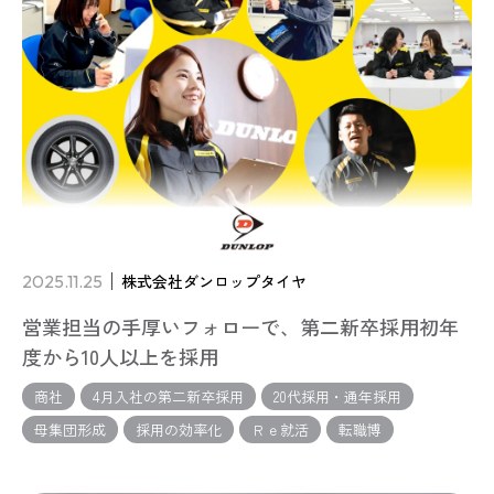
2025.11.25
株式会社ダンロップタイヤ
営業担当の手厚いフォローで、第二新卒採用初年
度から10人以上を採用
商社
4月入社の第二新卒採用
20代採用・通年採用
母集団形成
採用の効率化
Ｒｅ就活
転職博