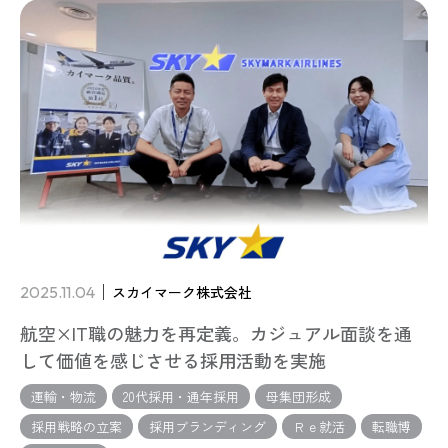
2025.11.04
スカイマーク株式会社
航空×IT職の魅力を再定義。カジュアル面談を通
して価値を感じさせる採用活動を実施
運輸・物流
20代採用・通年採用
母集団形成
採用戦略の立案
採用ブランディング
Ｒｅ就活
転職博