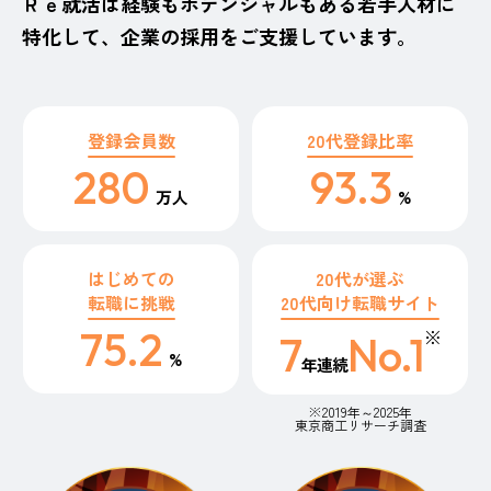
Ｒｅ就活は経験もポテンシャルもある若手人材に
特化して、企業の採用をご支援しています。
登録会員数
20代登録比率
280
93.3
万人
%
はじめての
20代が選ぶ
転職に挑戦
20代向け転職サイト
75.2
※
7
No.1
%
年連続
※2019年～2025年
東京商工リサーチ調査​