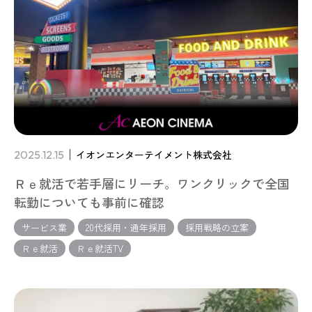
2025.12.15
イオンエンターテイメント株式会社
Ｒｅ就活で若手層にリーチ。ワンクリックで全国
転勤についても事前に確認
サービス業
20代採用・通年採用
採用戦略の立案
Ｒｅ就活
Ｒｅ就活TV