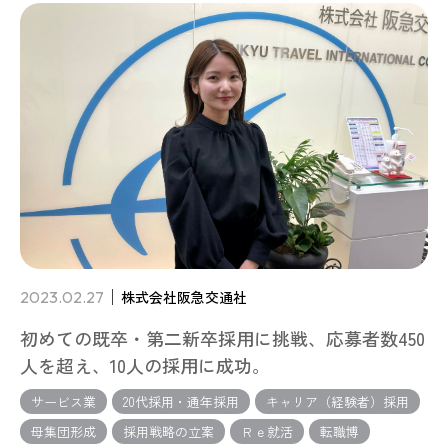
2023.02.27
株式会社阪急交通社
初めての既卒・第二新卒採用に挑戦、応募者数450
人を超え、10人の採用に成功。
サービス業
20代採用・通年採用
キャリア（経験者）採用
母集団形成
採用戦略の立案
Ｒｅ就活
転職博