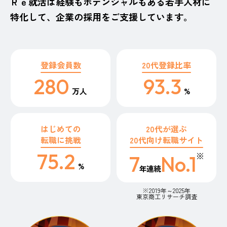
Ｒｅ就活は経験もポテンシャルもある若手人材に
特化して、企業の採用をご支援しています。
登録会員数
20代登録比率
280
93.3
万人
%
はじめての
20代が選ぶ
転職に挑戦
20代向け転職サイト
75.2
※
7
No.1
%
年連続
※2019年～2025年
東京商工リサーチ調査​