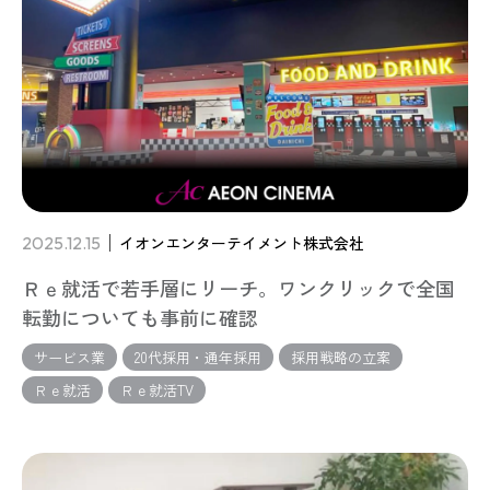
2025.12.15
イオンエンターテイメント株式会社
Ｒｅ就活で若手層にリーチ。ワンクリックで全国
転勤についても事前に確認
サービス業
20代採用・通年採用
採用戦略の立案
Ｒｅ就活
Ｒｅ就活TV