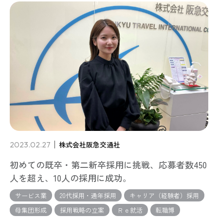
2023.02.27
株式会社阪急交通社
初めての既卒・第二新卒採用に挑戦、応募者数450
人を超え、10人の採用に成功。
サービス業
20代採用・通年採用
キャリア（経験者）採用
母集団形成
採用戦略の立案
Ｒｅ就活
転職博