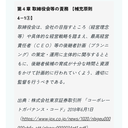
第４章 取締役会等の責務 【補充原則
4−1③】
取締役会は、会社の目指すところ（経営理念
等）や具体的な経営戦略を踏まえ、最高経営
責任者（ＣＥＯ）等の後継者計画（プランニ
ング）の策定・運用に主体的に関与するとと
もに、後継者候補の育成が十分な時間と資源
をかけて計画的に行われていくよう、適切に
監督を行うべきである。
出典：株式会社東京証券取引所 「コーポレー
トガバナンス・コード」2018年6月1日
（
https://www.jpx.co.jp/news/1020/nlsgeu000
000xbfx-att/nlsgeu0000034qt1.pdf
）