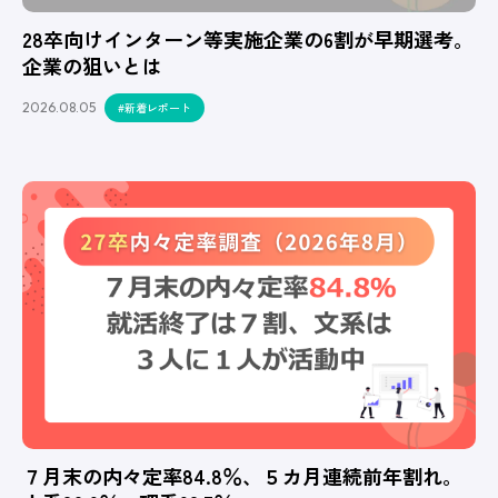
28卒向けインターン等実施企業の6割が早期選考。
企業の狙いとは
2026.08.05
#新着レポート
７月末の内々定率84.8％、５カ月連続前年割れ。