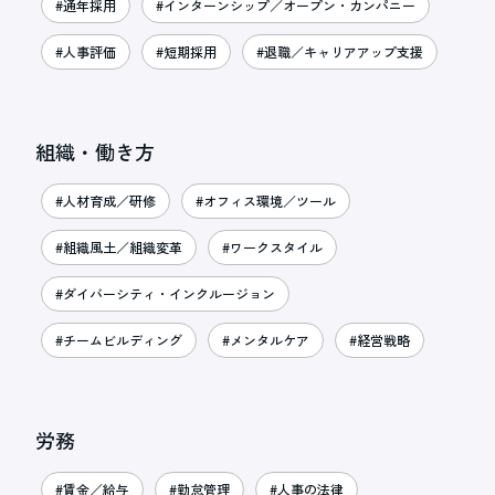
#通年採用
#インターンシップ／オープン・カンパニー
#人事評価
#短期採用
#退職／キャリアアップ支援
組織・働き方
#人材育成／研修
#オフィス環境／ツール
#組織風土／組織変革
#ワークスタイル
#ダイバーシティ・インクルージョン
#チームビルディング
#メンタルケア
#経営戦略
労務
#賃金／給与
#勤怠管理
#人事の法律