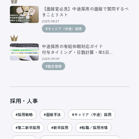
【面接官必見】中途採用の面接で質問するべ
きことリスト
2025.08.27
#キャリア（中途）採用
中途採用の有給休暇対応ガイド
付与タイミング・日数計算・年5日…
2025.09.09
#勤怠管理
採用・人事
#採用戦略
#面接手法
#キャリア（中途）採用
#第二新卒採用
#新卒採用
#転職／採用市場