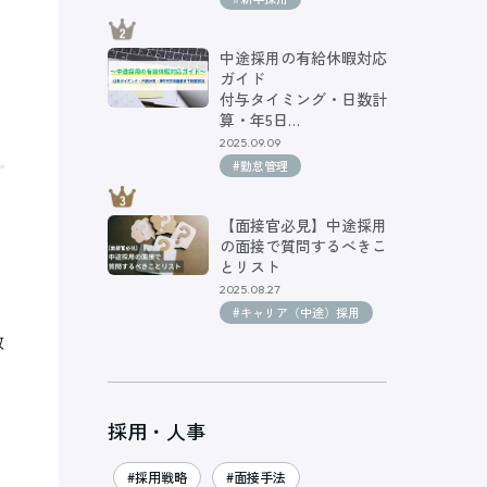
中途採用の有給休暇対応
ガイド
付与タイミング・日数計
算・年5日…
2025.09.09
#勤怠管理
【面接官必見】中途採用
の面接で質問するべきこ
とリスト
2025.08.27
#キャリア（中途）採用
教
割
採用・人事
#採用戦略
#面接手法