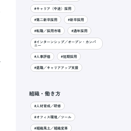
#キャリア（中途）採用
ス
#第二新卒採用
#新卒採用
#転職／採用市場
#通年採用
#インターンシップ／オープン・カンパ
ニー
#人事評価
#短期採用
れ
#退職／キャリアアップ支援
組織・働き方
）
#人材育成／研修
#オフィス環境／ツール
#組織風土／組織変革