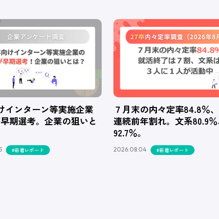
向けインターン等実施企業
７月末の内々定率84.8％
が早期選考。企業の狙いと
連続前年割れ。文系80.9
92.7％。
5
2026.08.04
#新着レポート
#新着レポート