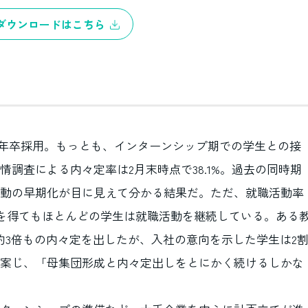
ダウンロードはこちら
25年卒採用。もっとも、インターンシップ期での学生との接
調査による内々定率は2月末時点で38.1%。過去の同時期
動の早期化が目に見えて分かる結果だ。ただ、就職活動率
々定を得てもほとんどの学生は就職活動を継続している。ある
約3倍もの内々定を出したが、入社の意向を示した学生は2
案じ、「母集団形成と内々定出しをとにかく続けるしかな