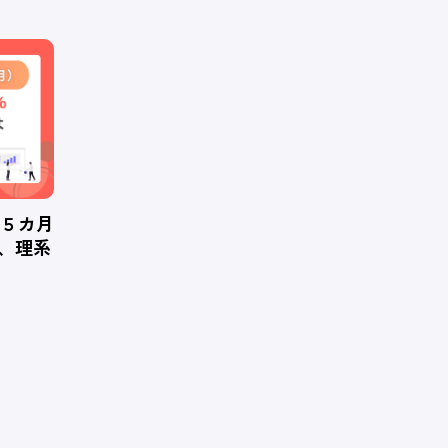
、５カ月
％、理系