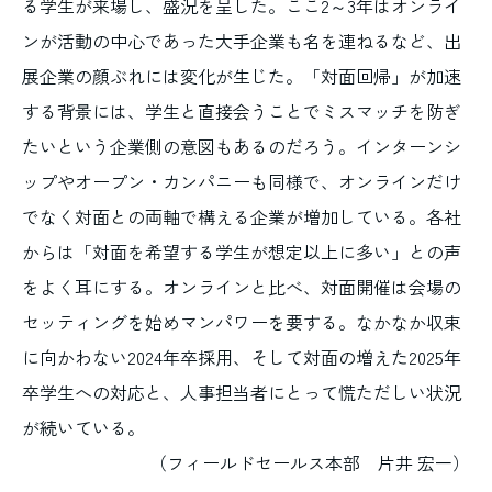
る学生が来場し、盛況を呈した。ここ2～3年はオンライ
ンが活動の中心であった大手企業も名を連ねるなど、出
展企業の顔ぶれには変化が生じた。「対面回帰」が加速
する背景には、学生と直接会うことでミスマッチを防ぎ
たいという企業側の意図もあるのだろう。インターンシ
ップやオープン・カンパニーも同様で、オンラインだけ
でなく対面との両軸で構える企業が増加している。各社
からは「対面を希望する学生が想定以上に多い」との声
をよく耳にする。オンラインと比べ、対面開催は会場の
セッティングを始めマンパワーを要する。なかなか収束
に向かわない2024年卒採用、そして対面の増えた2025年
卒学生への対応と、人事担当者にとって慌ただしい状況
が続いている。
（フィールドセールス本部 片井 宏一）