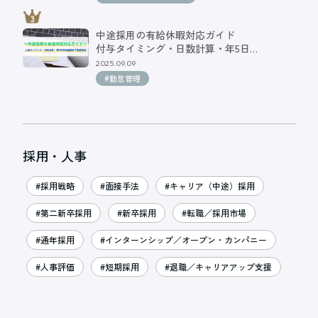
中途採用の有給休暇対応ガイド
付与タイミング・日数計算・年5日…
2025.09.09
#勤怠管理
採用・人事
#採用戦略
#面接手法
#キャリア（中途）採用
#第二新卒採用
#新卒採用
#転職／採用市場
#通年採用
#インターンシップ／オープン・カンパニー
#人事評価
#短期採用
#退職／キャリアアップ支援