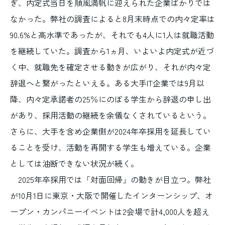
ぎ、内定式当日を順風満帆に迎えられた企業ばかりでは
なかった。弊社の調査によると8月末時点での内々定率は
90.6%と高水準であったが、それでも4人に1人は就職活動
を継続していた。調査から1ヵ月、いよいよ内定式が近づ
く中、就職先を確定させる動きが広がり、それが内々定
辞退へと繋がったといえる。ある大手IT企業では9月以
降、内々定承諾者の25％にのぼる学生から辞退の申し出
があり、採用活動の継続を余儀なくされているという。
さらに、大手を含め企業側が2024年卒採用を延長してい
ることを受け、活動を再開する学生も増えている。企業
としては油断できない状況が続く。
2025年卒採用では「対面回帰」の動きが目立つ。弊社
が10月1日に東京・大阪で開催したインターンシップ、オ
ープン・カンパニーイベントは2会場で計4,000人を超え