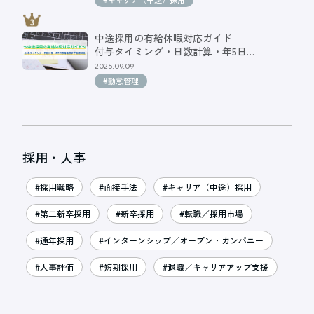
中途採用の有給休暇対応ガイド
付与タイミング・日数計算・年5日…
2025.09.09
#勤怠管理
採用・人事
#採用戦略
#面接手法
#キャリア（中途）採用
#第二新卒採用
#新卒採用
#転職／採用市場
#通年採用
#インターンシップ／オープン・カンパニー
#人事評価
#短期採用
#退職／キャリアアップ支援