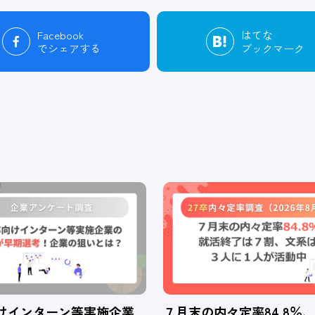
Facebook
はてな
でシェアする
ブックマーク
向けインターン等実施企業
７月末の内々定率84.8％