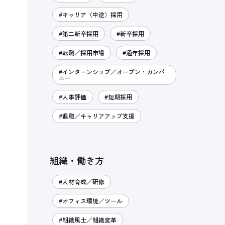
#キャリア（中途）採用
#第二新卒採用
#新卒採用
#転職／採用市場
#通年採用
#インターンシップ／オープン・カンパ
ニー
#人事評価
#短期採用
#退職／キャリアアップ支援
組織・働き方
#人材育成／研修
#オフィス環境／ツール
#組織風土／組織変革