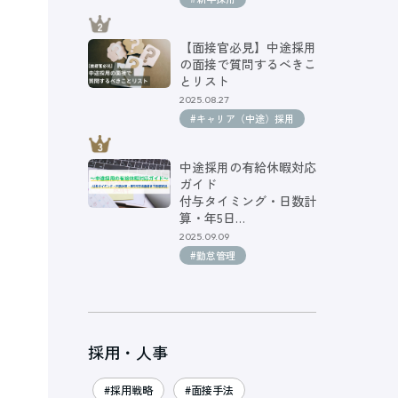
【面接官必見】中途採用
の面接で質問するべきこ
とリスト
2025.08.27
#キャリア（中途）採用
中途採用の有給休暇対応
ガイド
付与タイミング・日数計
算・年5日…
2025.09.09
#勤怠管理
採用・人事
ほ
#採用戦略
#面接手法