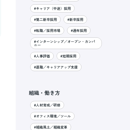
#キャリア（中途）採用
#第二新卒採用
#新卒採用
#転職／採用市場
#通年採用
#インターンシップ／オープン・カンパ
ニー
#人事評価
#短期採用
#退職／キャリアアップ支援
組織・働き方
#人材育成／研修
#オフィス環境／ツール
#組織風土／組織変革