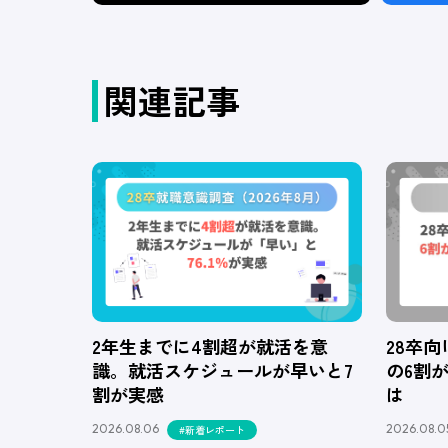
関連記事
2年生までに4割超が就活を意
28卒
識。就活スケジュールが早いと7
の6割
割が実感
は
2026.08.06
2026.08.0
#新着レポート