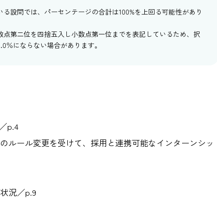
いる設問では、パーセンテージの合計は100%を上回る可能性があり
数点第二位を四捨五入し小数点第一位までを表記しているため、択
0.0％にならない場合があります。
p.4
のルール変更を受けて、採用と連携可能なインターンシッ
状況／p.9