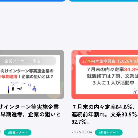
向けインターン等実施企業
７月末の内々定率84.8％
が早期選考。企業の狙いと
連続前年割れ。文系80.9
92.7％。
5
2026.08.04
#新着レポート
#新着レポート