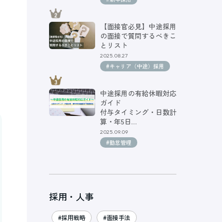
【面接官必見】中途採用
の面接で質問するべきこ
とリスト
2025.08.27
#キャリア（中途）採用
中途採用の有給休暇対応
ガイド
付与タイミング・日数計
算・年5日…
2025.09.09
#勤怠管理
採用・人事
#採用戦略
#面接手法