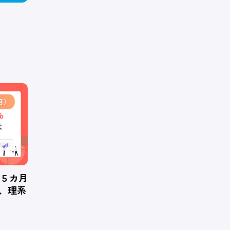
、５カ月
％、理系