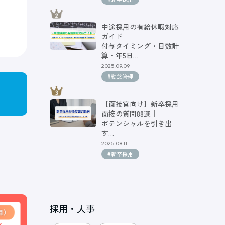
中途採用の有給休暇対応
ガイド
付与タイミング・日数計
算・年5日…
2025.09.09
#勤怠管理
【面接官向け】新卒採用
面接の質問88選｜
ポテンシャルを引き出
す…
2025.08.11
#新卒採用
採用・人事