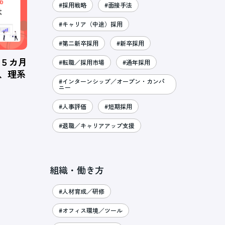
#採用戦略
#面接手法
#キャリア（中途）採用
#第二新卒採用
#新卒採用
、５カ月
#転職／採用市場
#通年採用
％、理系
#インターンシップ／オープン・カンパ
ニー
#人事評価
#短期採用
#退職／キャリアアップ支援
組織・働き方
#人材育成／研修
#オフィス環境／ツール