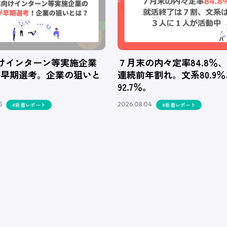
向けインターン等実施企業
７月末の内々定率84.8％
が早期選考。企業の狙いと
連続前年割れ。文系80.9
92.7％。
5
2026.08.04
#新着レポート
#新着レポート