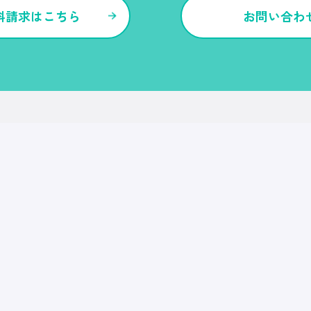
料請求はこちら
お問い合わ
各種サービス・特長
Ｒｅ就活
Ｒｅ就活エージェント
Ｒｅ就活ユース
Ｒｅ就活30
転職博
Ｒｅ就活キャンパス
CDF・SBF