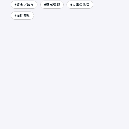
#賃金／給与
#勤怠管理
#人事の法律
#雇用契約