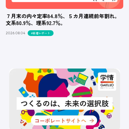
７月末の内々定率84.8％、５カ月連続前年割れ。
文系80.9％、理系92.7％。
2026.08.04
#新着レポート