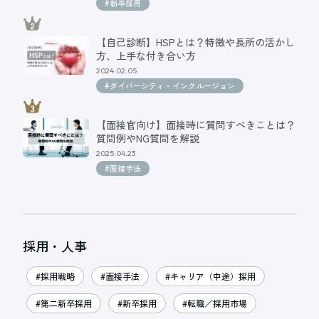
#新卒採用
【自己診断】HSPとは？特徴や長所の活かし
方、上手な付き合い方
2024.02.05
#ダイバーシティ・インクルージョン
【面接官向け】面接時に質問すべきことは？
質問例やNG質問を解説
2025.04.23
#面接手法
採用・人事
#採用戦略
#面接手法
#キャリア（中途）採用
#第二新卒採用
#新卒採用
#転職／採用市場