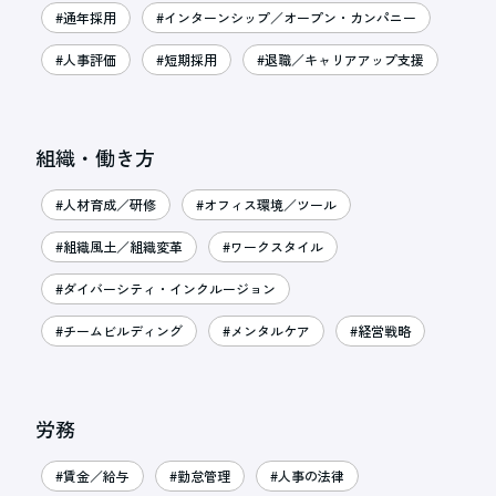
#通年採用
#インターンシップ／オープン・カンパニー
#人事評価
#短期採用
#退職／キャリアアップ支援
組織・働き方
#人材育成／研修
#オフィス環境／ツール
#組織風土／組織変革
#ワークスタイル
#ダイバーシティ・インクルージョン
#チームビルディング
#メンタルケア
#経営戦略
労務
#賃金／給与
#勤怠管理
#人事の法律