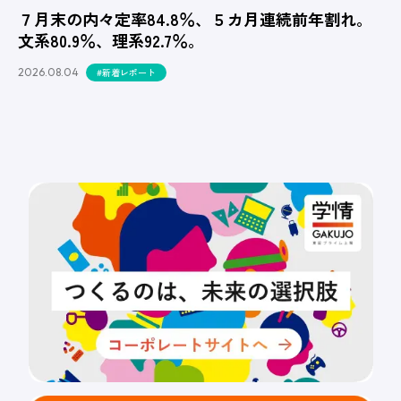
７月末の内々定率84.8％、５カ月連続前年割れ。
文系80.9％、理系92.7％。
2026.08.04
#新着レポート