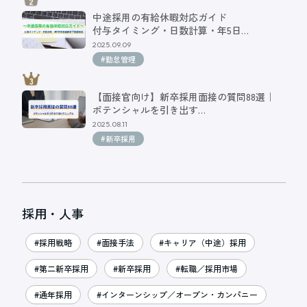
中途採用の有給休暇対応ガイド
付与タイミング・日数計算・年5日…
2025.09.09
#勤怠管理
【面接官向け】新卒採用面接の質問88選｜
ポテンシャルを引き出す…
2025.08.11
#新卒採用
採用・人事
#採用戦略
#面接手法
#キャリア（中途）採用
#第二新卒採用
#新卒採用
#転職／採用市場
#通年採用
#インターンシップ／オープン・カンパニー