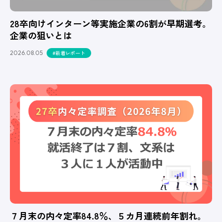
28卒向けインターン等実施企業の6割が早期選考。
企業の狙いとは
2026.08.05
#新着レポート
７月末の内々定率84.8％、５カ月連続前年割れ。