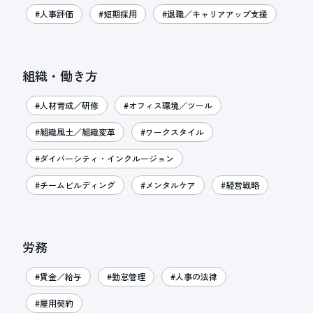
#人事評価
#短期採用
#退職／キャリアアップ支援
組織・働き方
#人材育成／研修
#オフィス環境／ツール
#組織風土／組織変革
#ワークスタイル
#ダイバーシティ・インクルージョン
#チームビルディング
#メンタルケア
#経営戦略
労務
#賃金／給与
#勤怠管理
#人事の法律
#雇用契約