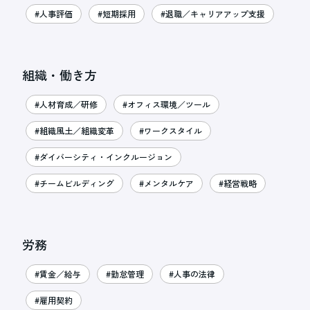
#人事評価
#短期採用
#退職／キャリアアップ支援
組織・働き方
#人材育成／研修
#オフィス環境／ツール
#組織風土／組織変革
#ワークスタイル
#ダイバーシティ・インクルージョン
#チームビルディング
#メンタルケア
#経営戦略
労務
#賃金／給与
#勤怠管理
#人事の法律
#雇用契約