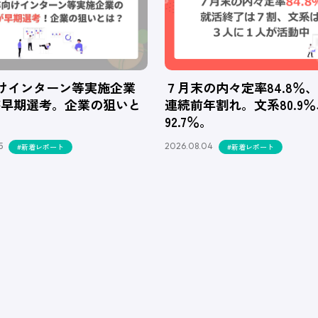
向けインターン等実施企業
７月末の内々定率84.8％
が早期選考。企業の狙いと
連続前年割れ。文系80.9
92.7％。
5
2026.08.04
#新着レポート
#新着レポート