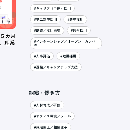
#キャリア（中途）採用
#第二新卒採用
#新卒採用
#転職／採用市場
#通年採用
、５カ月
％、理系
#インターンシップ／オープン・カンパ
ニー
#人事評価
#短期採用
#退職／キャリアアップ支援
組織・働き方
#人材育成／研修
#オフィス環境／ツール
#組織風土／組織変革