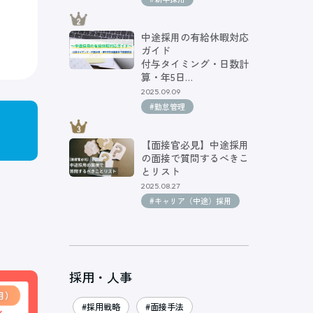
中途採用の有給休暇対応
ガイド
付与タイミング・日数計
算・年5日…
2025.09.09
#勤怠管理
【面接官必見】中途採用
の面接で質問するべきこ
とリスト
2025.08.27
#キャリア（中途）採用
採用・人事
#採用戦略
#面接手法