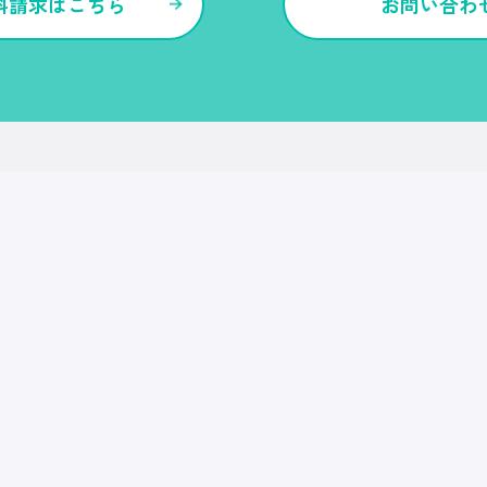
料請求はこちら
お問い合わ
各種サービス・特長
Ｒｅ就活
Ｒｅ就活エージェント
Ｒｅ就活ユース
Ｒｅ就活30
転職博
Ｒｅ就活キャンパス
CDF・SBF
就職博