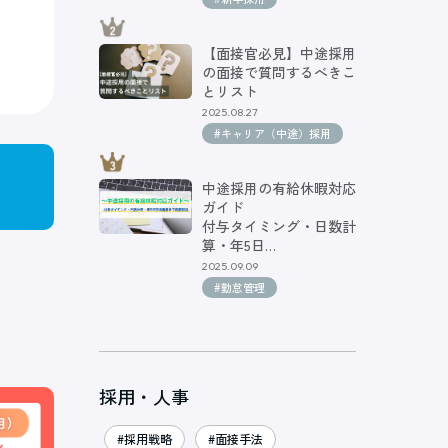
【面接官必見】中途採用
の面接で質問するべきこ
とリスト
2025.08.27
#キャリア（中途）採用
中途採用の有給休暇対応
ガイド
付与タイミング・日数計
算・年5日…
2025.09.09
#勤怠管理
採用・人事
#採用戦略
#面接手法