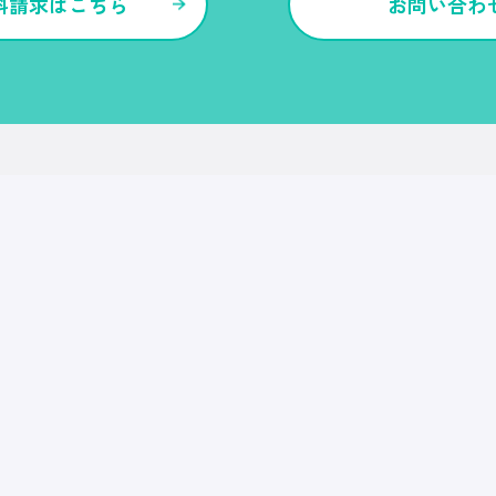
料請求はこちら
お問い合わ
各種サービス・特長
Ｒｅ就活
Ｒｅ就活エージェント
Ｒｅ就活ユース
Ｒｅ就活30
転職博
Ｒｅ就活キャンパス
CDF・SBF
就職博