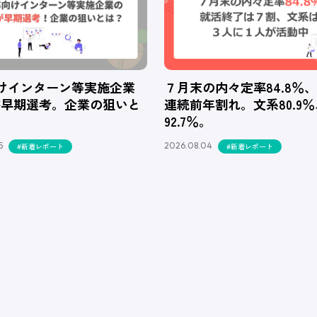
向けインターン等実施企業
７月末の内々定率84.8％
が早期選考。企業の狙いと
連続前年割れ。文系80.9
92.7％。
5
2026.08.04
#新着レポート
#新着レポート