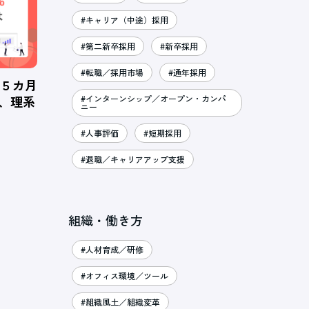
#キャリア（中途）採用
#第二新卒採用
#新卒採用
#転職／採用市場
#通年採用
、５カ月
％、理系
#インターンシップ／オープン・カンパ
ニー
#人事評価
#短期採用
#退職／キャリアアップ支援
組織・働き方
#人材育成／研修
#オフィス環境／ツール
#組織風土／組織変革